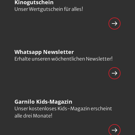
Kinogutschein
Unser Wertgutschein für alles!
Whatsapp Newsletter
Erhalte unseren wöchentlichen Newsletter!
Garnilo Kids-Magazin
Unser kostenloses Kids-Magazin erscheint
alle drei Monate!