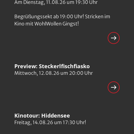
Am Dienstag, 11.08.26 um 19:30 Uhr
Hiddensee
12
Clip-FSK 0
Spielzeiten ab dem 20.08.2026
Begrüßungssekt ab 19:00 Uhr! Stricken im
Detektiv Conan Film 29: Der gefallene Engel des Highways
Kino mit WohlWollen Gingst!
13
Clip-FSK 12
Spielzeiten ab dem 25.08.2026
One Night Only
14
Clip-FSK 12
Spielzeiten ab dem 27.08.2026
Ticket ins Leben
15
Preview: Steckerlfischfiasko
Clip-FSK 6
Spielzeiten ab dem 28.05.2026
Mittwoch, 12.08.26 um 20:00 Uhr
Mein Name ist Nobody
16
Clip-FSK 12
Spielzeiten ab dem 07.05.2026
Practical Magic 2 - Zauberhafte Schwestern
17
Clip-FSK 0
Spielzeiten ab dem 10.09.2026
Kinotour: Hiddensee
Dirty Dancing
18
Freitag, 14.08.26 um 17:30 Uhr!
Clip-FSK 6
Spielzeiten ab dem 01.05.2026