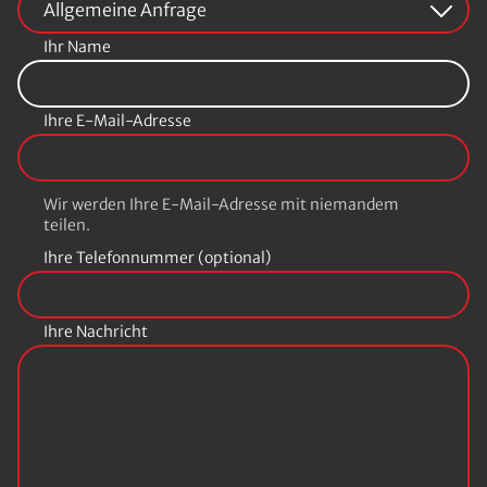
mitbringen. Unsere Mitarbeitenden prüfen gerne
Mitarbeitenden stehen jederzeit gerne zur
Ihr Name
die Kompatibilität.
Verfügung.
Preise:
Ihre E-Mail-Adresse
3D-Brille Normal: 1,00 €
3D-Brille Kind: 1,00 €
3D-Brille Clip-On: 4,90 € (ideal für
Wir werden Ihre E-Mail-Adresse mit niemandem
teilen.
Brillenträger)
Ihre Telefonnummer (optional)
Ihre Nachricht